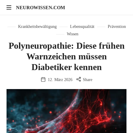
NEUROWISSEN.COM
NEUROWISSEN.COM
Onlinekurse
für
Krankheitsbewältigung
Lebensqualität
Prävention
Gehirngesundheit,
Wissen
mentales
Polyneuropathie: Diese frühen
Training
und
Warnzeichen müssen
neuropsychologische
Diabetiker kennen
Prävention
12. März 2026
Share