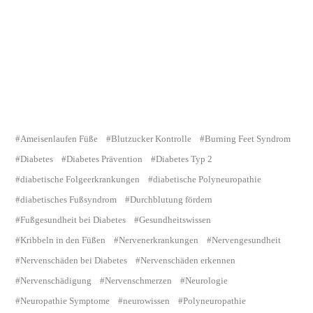
Ameisenlaufen Füße
Blutzucker Kontrolle
Burning Feet Syndrom
Diabetes
Diabetes Prävention
Diabetes Typ 2
diabetische Folgeerkrankungen
diabetische Polyneuropathie
diabetisches Fußsyndrom
Durchblutung fördern
Fußgesundheit bei Diabetes
Gesundheitswissen
Kribbeln in den Füßen
Nervenerkrankungen
Nervengesundheit
Nervenschäden bei Diabetes
Nervenschäden erkennen
Nervenschädigung
Nervenschmerzen
Neurologie
Neuropathie Symptome
neurowissen
Polyneuropathie