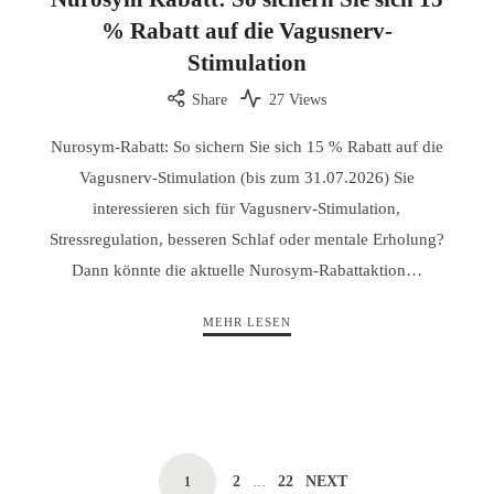
% Rabatt auf die Vagusnerv-
Stimulation
Share
27 Views
Nurosym-Rabatt: So sichern Sie sich 15 % Rabatt auf die
Vagusnerv-Stimulation (bis zum 31.07.2026) Sie
interessieren sich für Vagusnerv-Stimulation,
Stressregulation, besseren Schlaf oder mentale Erholung?
Dann könnte die aktuelle Nurosym-Rabattaktion…
MEHR LESEN
Posts
PAGE
PAGE
PAGE
2
22
NEXT
1
…
navigation