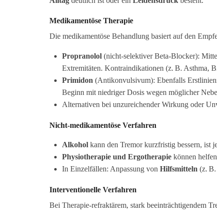
Alltag
deutlich ist oder ein
Leidensdruck
besteht.
Medikamentöse Therapie
Die medikamentöse Behandlung basiert auf den Empfe
Propranolol
(nicht-selektiver Beta-Blocker): Mitt
Extremitäten. Kontraindikationen (z. B. Asthma, B
Primidon
(Antikonvulsivum): Ebenfalls Erstlinie
Beginn mit niedriger Dosis wegen möglicher Nebe
Alternativen bei unzureichender Wirkung oder Unv
Nicht-medikamentöse Verfahren
Alkohol
kann den Tremor kurzfristig bessern, ist 
Physiotherapie und Ergotherapie
können helfen,
In Einzelfällen: Anpassung von
Hilfsmitteln
(z. B.
Interventionelle Verfahren
Bei Therapie-refraktärem, stark beeinträchtigendem Tr