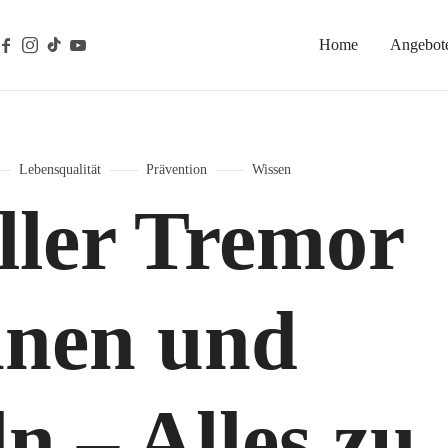
Home
Angebot
gische Prävention
Lebensqualität
Prävention
Wissen
ller Tremor
nnen und
n – Alles zu