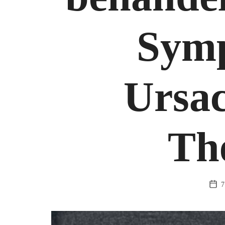
Sym
Ursa
Th
7