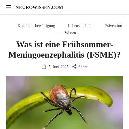
NEUROWISSEN.COM
NEUROWISSEN.COM
Onlinekurse
für
Krankheitsbewältigung
Lebensqualität
Prävention
Gehirngesundheit,
Wissen
mentales
Was ist eine Frühsommer-
Training
und
Meningoenzephalitis (FSME)?
neuropsychologische
Prävention
5. Juni 2025
Share