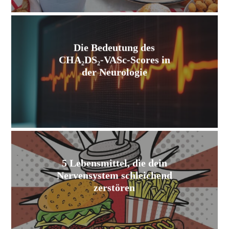
Die Bedeutung des
CHA₂DS₂-VASc-Scores in
der Neurologie
5 Lebensmittel, die dein
Nervensystem schleichend
zerstören