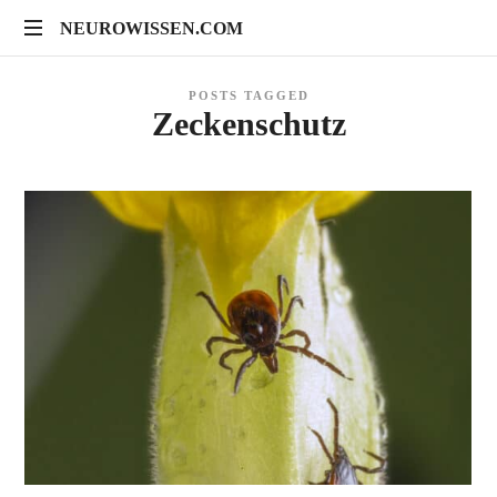
NEUROWISSEN.COM
NEUROWISSEN.COM
Onlinekurse
POSTS TAGGED
für
Zeckenschutz
Gehirngesundheit,
mentales
Training
und
neuropsychologische
Prävention