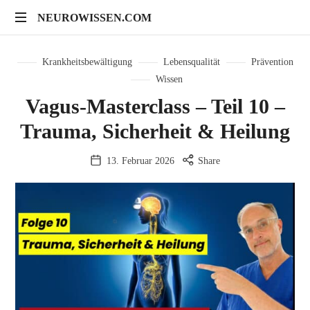
NEUROWISSEN.COM
NEUROWISSEN.COM
Onlinekurse
für
Krankheitsbewältigung
Lebensqualität
Prävention
Gehirngesundheit,
Wissen
mentales
Vagus-Masterclass – Teil 10 –
Training
und
Trauma, Sicherheit & Heilung
neuropsychologische
Prävention
13. Februar 2026
Share