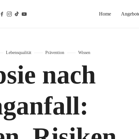
Home
Angebot
gische Prävention
Lebensqualität
Prävention
Wissen
psie nach
ganfall:
n, Risiken