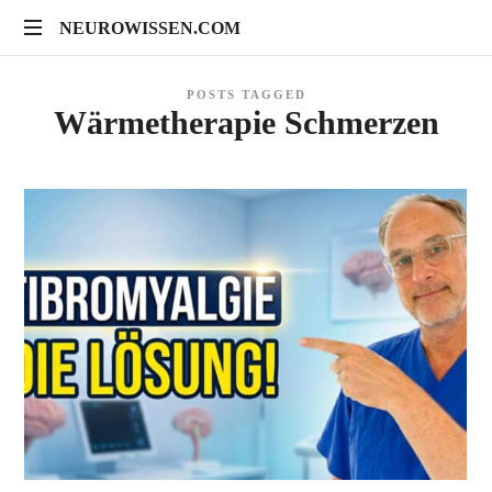
NEUROWISSEN.COM
NEUROWISSEN.COM
Onlinekurse
POSTS TAGGED
für
Wärmetherapie Schmerzen
Gehirngesundheit,
mentales
Training
und
neuropsychologische
Prävention