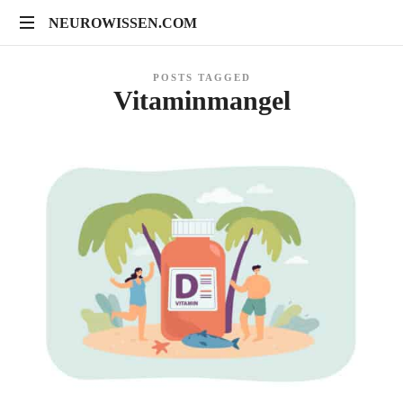
NEUROWISSEN.COM
NEUROWISSEN.COM
Onlinekurse
POSTS TAGGED
für
Vitaminmangel
Gehirngesundheit,
mentales
Training
und
neuropsychologische
Prävention