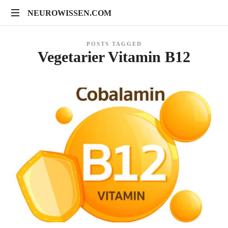
NEUROWISSEN.COM
NEUROWISSEN.COM
Onlinekurse
POSTS TAGGED
für
Vegetarier Vitamin B12
Gehirngesundheit,
mentales
Training
und
neuropsychologische
Prävention