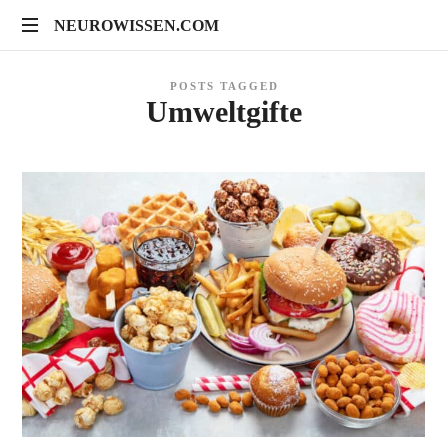
NEUROWISSEN.COM
NEUROWISSEN.COM
Onlinekurse
POSTS TAGGED
für
Umweltgifte
Gehirngesundheit,
mentales
Training
und
neuropsychologische
Prävention