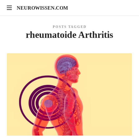
NEUROWISSEN.COM
NEUROWISSEN.COM
Onlinekurse
POSTS TAGGED
für
rheumatoide Arthritis
Gehirngesundheit,
mentales
Training
und
neuropsychologische
Prävention