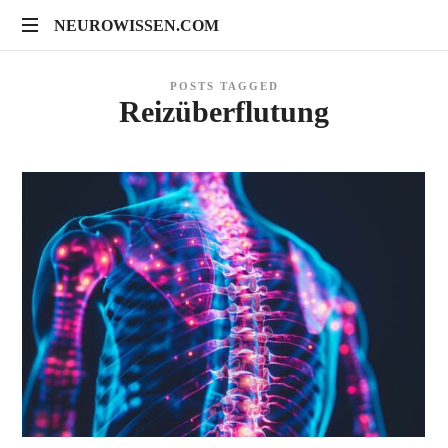
NEUROWISSEN.COM
NEUROWISSEN.COM
Onlinekurse
POSTS TAGGED
für
Reizüberflutung
Gehirngesundheit,
mentales
Training
und
neuropsychologische
Prävention