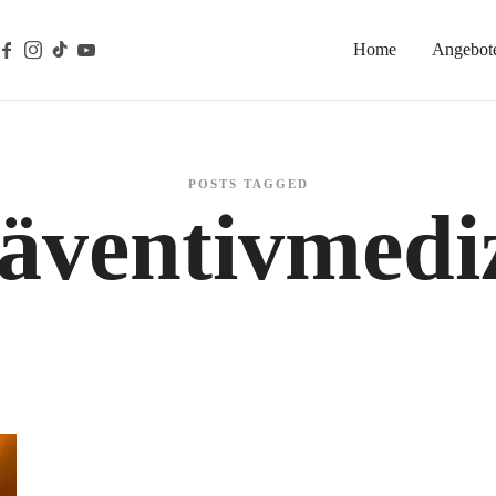
Home
Angebot
gische Prävention
POSTS TAGGED
äventivmedi