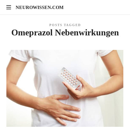
NEUROWISSEN.COM
NEUROWISSEN.COM
Onlinekurse
POSTS TAGGED
für
Omeprazol Nebenwirkungen
Gehirngesundheit,
mentales
Training
und
neuropsychologische
Prävention