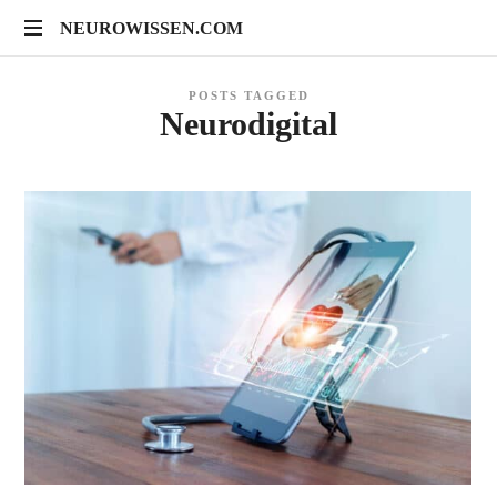
NEUROWISSEN.COM
NEUROWISSEN.COM
Onlinekurse
POSTS TAGGED
für
Neurodigital
Gehirngesundheit,
mentales
Training
und
neuropsychologische
Prävention