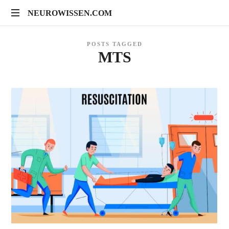
NEUROWISSEN.COM
NEUROWISSEN.COM
Onlinekurse
POSTS TAGGED
für
MTS
Gehirngesundheit,
mentales
Training
und
neuropsychologische
Prävention