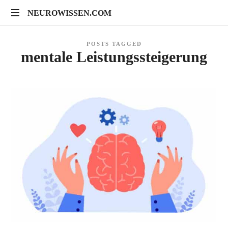
NEUROWISSEN.COM
NEUROWISSEN.COM
Onlinekurse
POSTS TAGGED
für
mentale Leistungssteigerung
Gehirngesundheit,
mentales
Training
und
neuropsychologische
Prävention