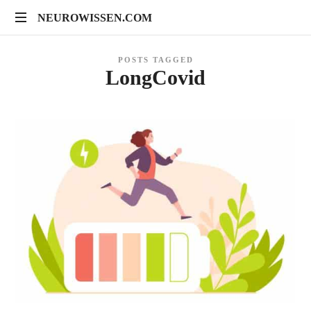
NEUROWISSEN.COM
NEUROWISSEN.COM
Onlinekurse
POSTS TAGGED
für
LongCovid
Gehirngesundheit,
mentales
Training
und
neuropsychologische
Prävention