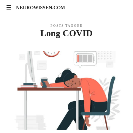
NEUROWISSEN.COM
NEUROWISSEN.COM
Onlinekurse
POSTS TAGGED
für
Long COVID
Gehirngesundheit,
mentales
Training
und
neuropsychologische
Prävention