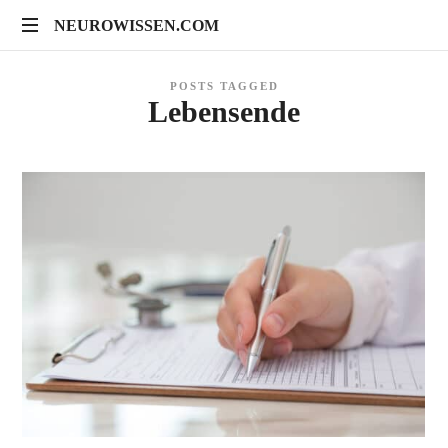
NEUROWISSEN.COM
NEUROWISSEN.COM
Onlinekurse
POSTS TAGGED
für
Lebensende
Gehirngesundheit,
mentales
Training
und
neuropsychologische
Prävention