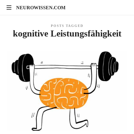
NEUROWISSEN.COM
NEUROWISSEN.COM
Onlinekurse
POSTS TAGGED
für
kognitive Leistungsfähigkeit
Gehirngesundheit,
mentales
Training
und
neuropsychologische
Prävention