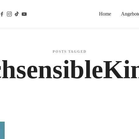
Home
Angebot
gische Prävention
POSTS TAGGED
hsensibleKi