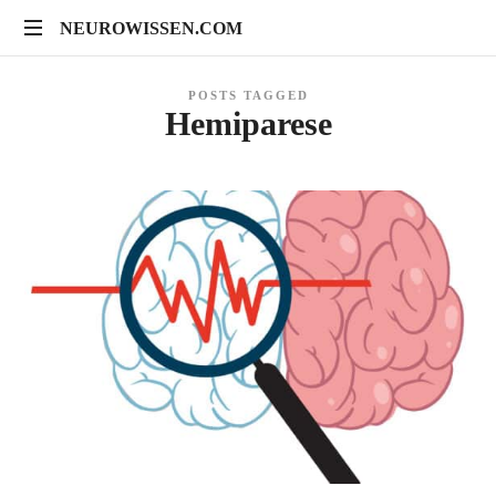
NEUROWISSEN.COM
NEUROWISSEN.COM
Onlinekurse
POSTS TAGGED
für
Hemiparese
Gehirngesundheit,
mentales
Training
und
neuropsychologische
Prävention