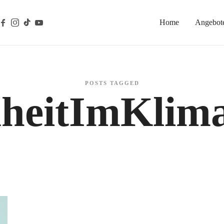
Home
Angebot
gische Prävention
POSTS TAGGED
heitImKlim