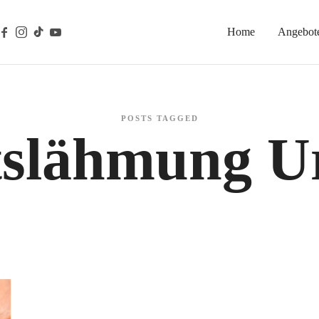
Home
Angebot
gische Prävention
POSTS TAGGED
tslähmung U