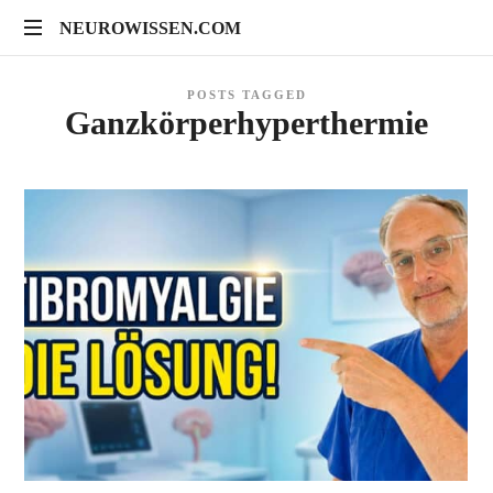
NEUROWISSEN.COM
NEUROWISSEN.COM
Onlinekurse
POSTS TAGGED
für
Ganzkörperhyperthermie
Gehirngesundheit,
mentales
Training
und
neuropsychologische
Prävention