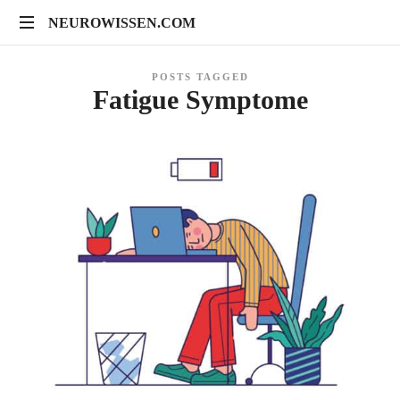
NEUROWISSEN.COM
NEUROWISSEN.COM
Onlinekurse
POSTS TAGGED
für
Fatigue Symptome
Gehirngesundheit,
mentales
Training
und
neuropsychologische
Prävention