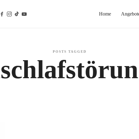
Home
Angebot
gische Prävention
POSTS TAGGED
schlafstöru