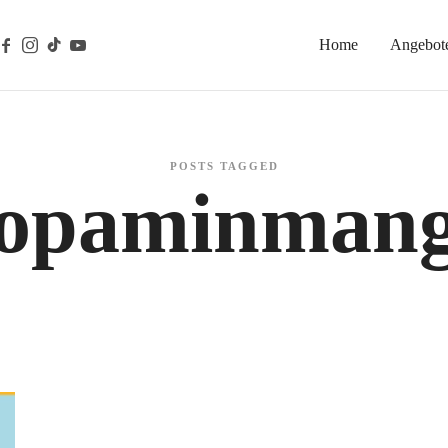
Home
Angebot
gische Prävention
POSTS TAGGED
opaminmang