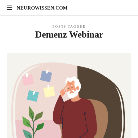
NEUROWISSEN.COM
NEUROWISSEN.COM
Onlinekurse
POSTS TAGGED
für
Demenz Webinar
Gehirngesundheit,
mentales
Training
und
neuropsychologische
Prävention