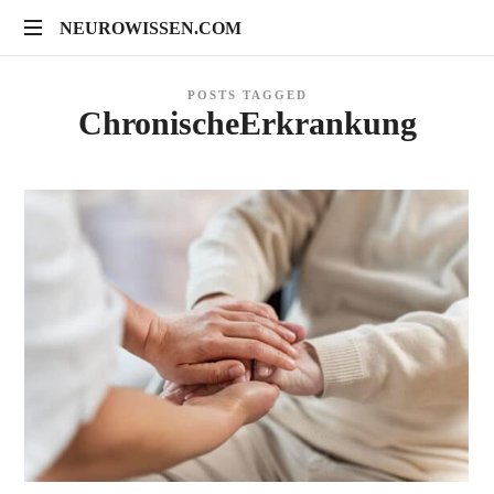
NEUROWISSEN.COM
NEUROWISSEN.COM
Onlinekurse
POSTS TAGGED
für
ChronischeErkrankung
Gehirngesundheit,
mentales
Training
und
neuropsychologische
Prävention