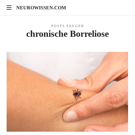
NEUROWISSEN.COM
NEUROWISSEN.COM
Onlinekurse
POSTS TAGGED
für
chronische Borreliose
Gehirngesundheit,
mentales
Training
und
neuropsychologische
Prävention