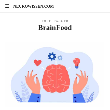
NEUROWISSEN.COM
NEUROWISSEN.COM
Onlinekurse
POSTS TAGGED
für
BrainFood
Gehirngesundheit,
mentales
Training
und
neuropsychologische
Prävention