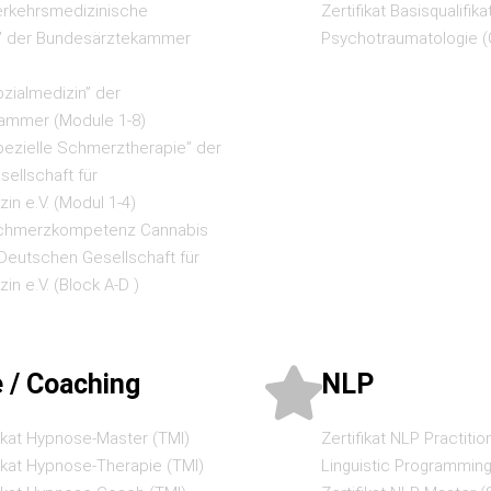
erkehrsmedizinische
Zertifikat Basisqualifika
” der Bundesärztekammer
Psychotraumatologie (
ozialmedizin” der
ammer (Module 1-8)
pezielle Schmerztherapie” der
ellschaft für
n e.V. (Modul 1-4)
Schmerzkompetenz Cannabis
 Deutschen Gesellschaft für
n e.V. (Block A-D )
 / Coaching
NLP
ikat Hypnose-Master (TMI)
Zertifikat NLP Practiti
ikat Hypnose-Therapie (TMI)
Linguistic Programming