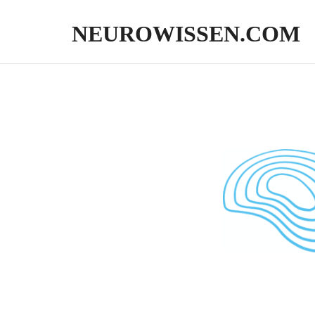
NEUROWISSEN.COM
Onlinekurse für Gehirngesundheit, mentales Training und neuropsycholo