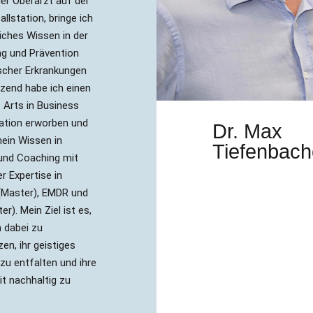
der Oberarzt auf der
llstation, bringe ich
ches Wissen in der
g und Prävention
scher Erkrankungen
nzend habe ich einen
 Arts in Business
ation erworben und
Dr. Max
mein Wissen in
Tiefenbach
und Coaching mit
er Expertise in
(Master), EMDR und
r). Mein Ziel ist es,
 dabei zu
en, ihr geistiges
zu entfalten und ihre
t nachhaltig zu