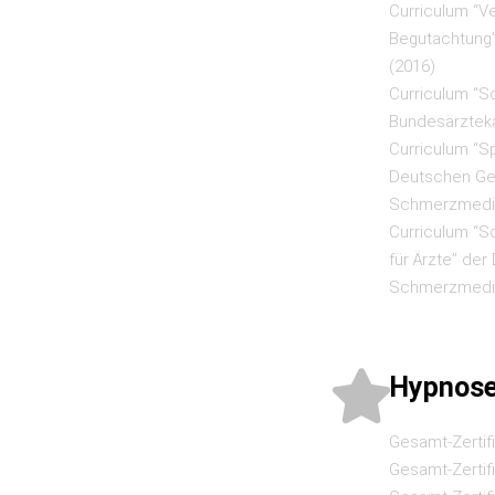
Curriculum “V
Begutachtung
(2016)
Curriculum “S
Bundesärztek
Curriculum “S
Deutschen Ges
Schmerzmedizi
Curriculum “
für Ärzte” der
Schmerzmedizi
Hypnose
Gesamt-Zertif
Gesamt-Zertif