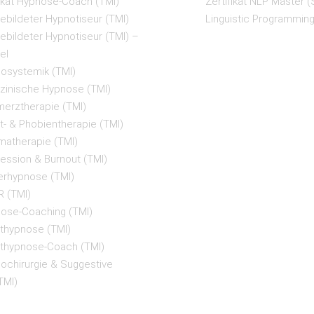
ikat Hypnose-Coach (TMI)
Zertifikat NLP Master (
gebildeter Hypnotiseur (TMI)
Linguistic Programming
gebildeter Hypnotiseur (TMI) –
el
nosystemik (TMI)
dizinische Hypnose (TMI)
merztherapie (TMI)
st- & Phobientherapie (TMI)
umatherapie (TMI)
ression & Burnout (TMI)
derhypnose (TMI)
R (TMI)
pnose-Coaching (TMI)
rthypnose (TMI)
orthypnose-Coach (TMI)
nochirurgie & Suggestive
TMI)