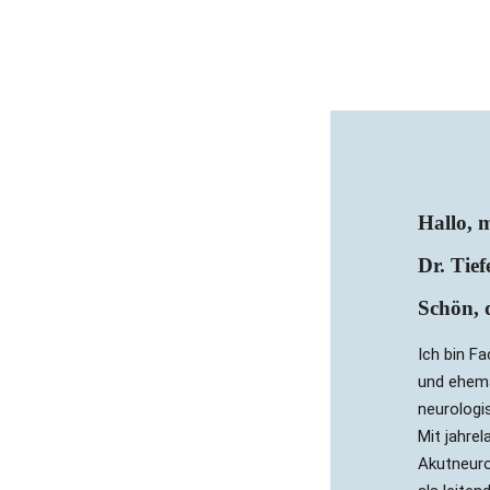
Hallo, 
Dr. Tief
Schön, d
Ich bin F
und ehema
neurologis
Mit jahrel
Akutneuro