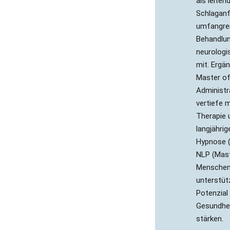
als leiten
Schlaganfa
umfangrei
Behandlun
neurologi
mit. Ergä
Master of
Administr
vertiefe 
Therapie 
langjährig
Hypnose 
NLP (Maste
Menschen
unterstütz
Potenzial 
Gesundhei
stärken.