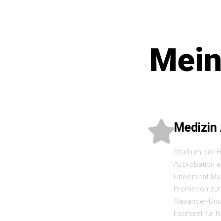
Mein
Medizin 
Studium der 
Approbation a
Universität M
Promotion zum
Alexander-Uni
Facharzt für 