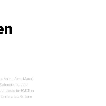
en
tut Anima Alma Mater)
r Schmerztherapie”
beitskreis für EMDR in
Universitätsklinikum