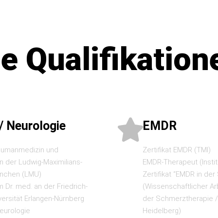
e Qualifikation
/ Neurologie
EMDR
Humanmedizin und
Zertifikat EMDR (TMI)
n der Ludwig-Maximilians-
EMDR-Therapeut (Insti
ünchen (LMU)
Zertifikat “EMDR in de
 Dr. med. an der Friedrich-
(Wissenschaftlicher Ar
versität Erlangen-Nürnberg
der Schmerztherapie / 
Neurologie
Heidelberg)