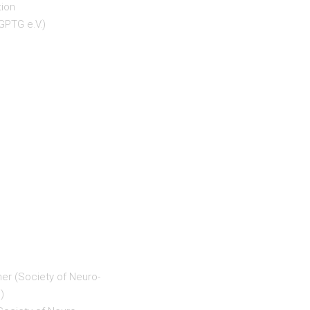
tion
GPTG e.V.)
oner (Society of Neuro-
)