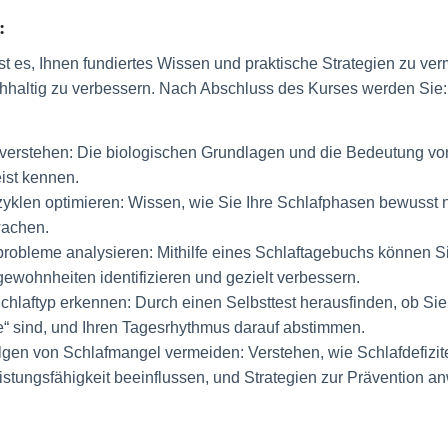
:
ist es, Ihnen fundiertes Wissen und praktische Strategien zu verm
hhaltig zu verbessern. Nach Abschluss des Kurses werden Sie:
 verstehen:
Die biologischen Grundlagen und die Bedeutung von
ist kennen.
zyklen optimieren:
Wissen, wie Sie Ihre Schlafphasen bewusst n
achen.
probleme analysieren:
Mithilfe eines Schlaftagebuchs können Si
ewohnheiten identifizieren und gezielt verbessern.
Schlaftyp erkennen:
Durch einen Selbsttest herausfinden, ob Sie
e“ sind, und Ihren Tagesrhythmus darauf abstimmen.
lgen von Schlafmangel vermeiden:
Verstehen, wie Schlafdefizit
istungsfähigkeit beeinflussen, und Strategien zur Prävention a