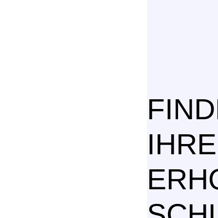
FIND
IHR
ERH
SCHL