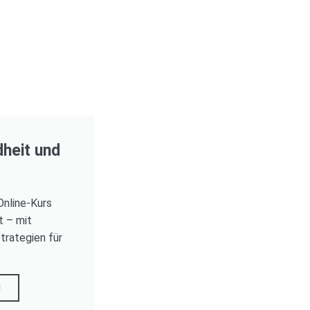
dheit und
Online-Kurs
t – mit
trategien für
N