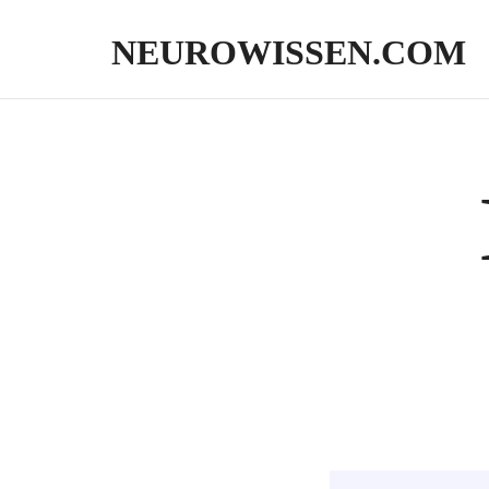
NEUROWISSEN.COM
Onlinekurse für Gehirngesundheit, mentales Training und neuropsycholo