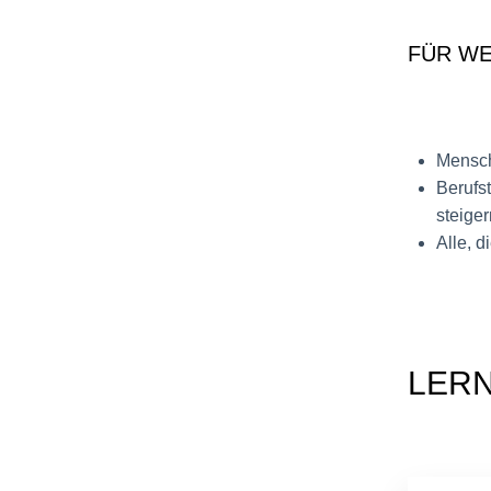
FÜR WE
Mensch
Berufst
steiger
Alle, 
LER