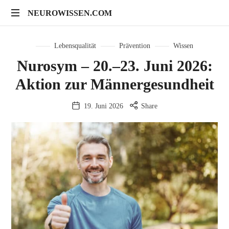
NEUROWISSEN.COM
NEUROWISSEN.COM
Onlinekurse
für
Lebensqualität
Prävention
Wissen
Gehirngesundheit,
Nurosym – 20.–23. Juni 2026:
mentales
Aktion zur Männergesundheit
Training
und
neuropsychologische
19. Juni 2026
Share
Prävention