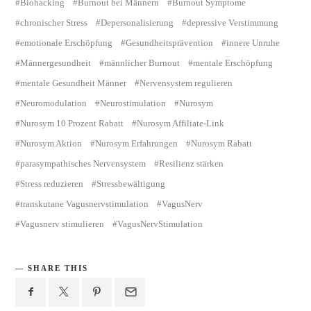
Biohacking
Burnout bei Männern
Burnout Symptome
chronischer Stress
Depersonalisierung
depressive Verstimmung
emotionale Erschöpfung
Gesundheitsprävention
innere Unruhe
Männergesundheit
männlicher Burnout
mentale Erschöpfung
mentale Gesundheit Männer
Nervensystem regulieren
Neuromodulation
Neurostimulation
Nurosym
Nurosym 10 Prozent Rabatt
Nurosym Affiliate-Link
Nurosym Aktion
Nurosym Erfahrungen
Nurosym Rabatt
parasympathisches Nervensystem
Resilienz stärken
Stress reduzieren
Stressbewältigung
transkutane Vagusnervstimulation
VagusNerv
Vagusnerv stimulieren
VagusNervStimulation
SHARE THIS