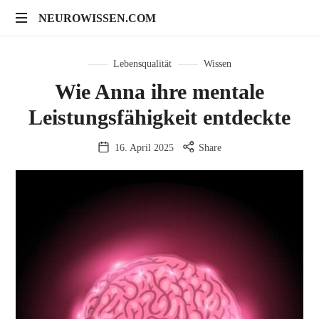
NEUROWISSEN.COM
Onlinekurse
für
Lebensqualität
Wissen
Gehirngesundheit,
Wie Anna ihre mentale
mentales
Leistungsfähigkeit entdeckte
Training
und
neuropsychologische
16. April 2025
Share
Prävention