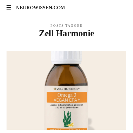
NEUROWISSEN.COM
NEUROWISSEN.COM
Onlinekurse
POSTS TAGGED
für
Zell Harmonie
Gehirngesundheit,
mentales
Training
und
neuropsychologische
Prävention