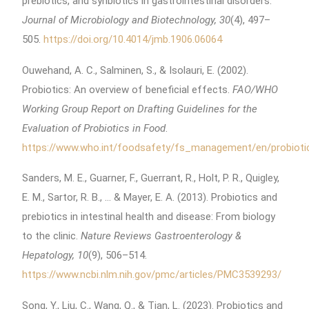
prebiotics, and synbiotics in gastrointestinal disorders.
Journal of Microbiology and Biotechnology, 30
(4), 497–
505.
https://doi.org/10.4014/jmb.1906.06064
Ouwehand, A. C., Salminen, S., & Isolauri, E. (2002).
Probiotics: An overview of beneficial effects.
FAO/WHO
Working Group Report on Drafting Guidelines for the
Evaluation of Probiotics in Food
.
https://www.who.int/foodsafety/fs_management/en/probiotic
Sanders, M. E., Guarner, F., Guerrant, R., Holt, P. R., Quigley,
E. M., Sartor, R. B., … & Mayer, E. A. (2013). Probiotics and
prebiotics in intestinal health and disease: From biology
to the clinic.
Nature Reviews Gastroenterology &
Hepatology, 10
(9), 506–514.
https://www.ncbi.nlm.nih.gov/pmc/articles/PMC3539293/
Song, Y., Liu, C., Wang, Q., & Tian, L. (2023). Probiotics and