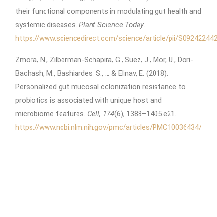
their functional components in modulating gut health and
systemic diseases.
Plant Science Today
.
https://www.sciencedirect.com/science/article/pii/S0924224
Zmora, N., Zilberman-Schapira, G., Suez, J., Mor, U., Dori-
Bachash, M., Bashiardes, S., … & Elinav, E. (2018).
Personalized gut mucosal colonization resistance to
probiotics is associated with unique host and
microbiome features.
Cell, 174
(6), 1388–1405.e21.
https://www.ncbi.nlm.nih.gov/pmc/articles/PMC10036434/