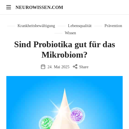
NEUROWISSEN.COM
Onlinekurse
für
Krankheitsbewältigung
Lebensqualität
Prävention
Gehirngesundheit,
Wissen
mentales
Sind Probiotika gut für das
Training
und
Mikrobiom?
neuropsychologische
Prävention
24. Mai 2025
Share