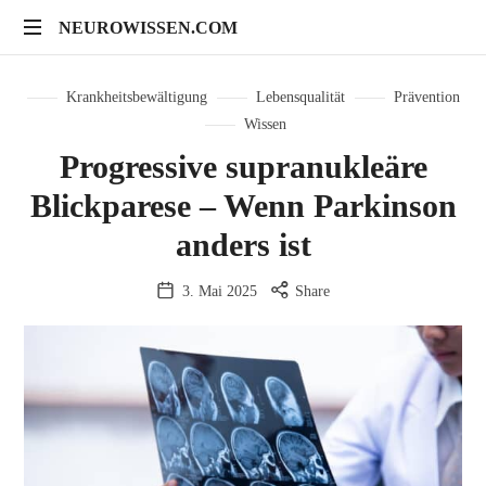
NEUROWISSEN.COM
Onlinekurse
für
Krankheitsbewältigung
Lebensqualität
Prävention
Gehirngesundheit,
Wissen
mentales
Progressive supranukleäre
Training
und
Blickparese – Wenn Parkinson
neuropsychologische
anders ist
Prävention
3. Mai 2025
Share