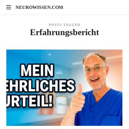
NEUROWISSEN.COM
NEUROWISSEN.COM
Onlinekurse
POSTS TAGGED
für
Erfahrungsbericht
Gehirngesundheit,
mentales
Training
und
neuropsychologische
Prävention