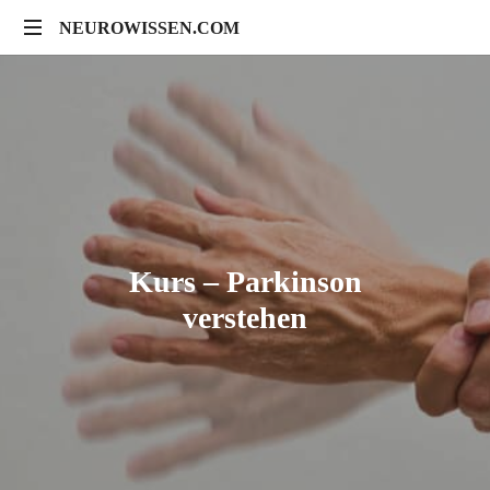
NEUROWISSEN.COM
Onlinekurse
für
Gehirngesundheit,
mentales
Training
und
neuropsychologische
Prävention
Kurs – Parkinson
verstehen